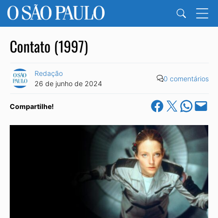
Contato (1997)
Redação
0 comentários
26 de junho de 2024
Share on Facebook
Share on X
Share on Wha
Email this Pa
Compartilhe!