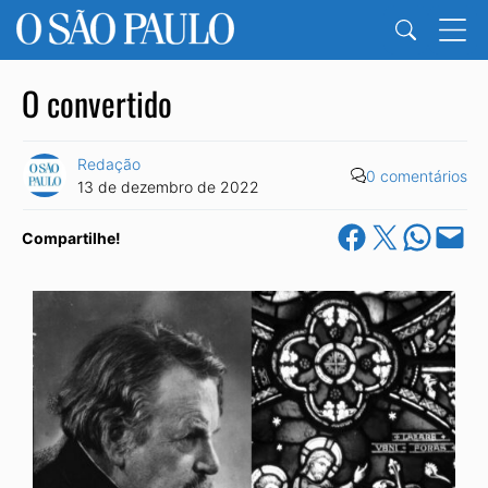
O convertido
Redação
0 comentários
13 de dezembro de 2022
Share on Facebook
Share on X
Share on Wha
Email this Pa
Compartilhe!