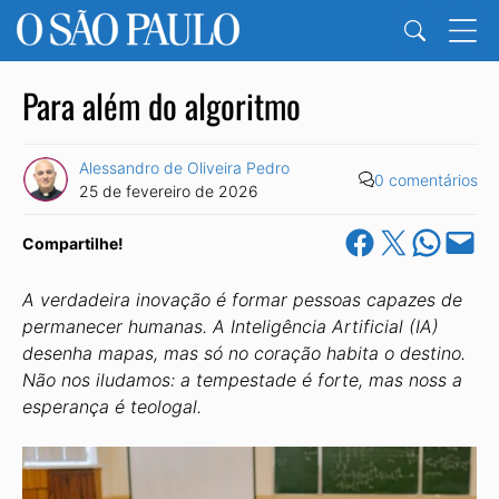
Para além do algoritmo
Alessandro de Oliveira Pedro
0 comentários
25 de fevereiro de 2026
Share on Facebook
Share on X
Share on Wha
Email this Pa
Compartilhe!
A verdadeira inovação é formar pessoas capazes de
permanecer humanas. A Inteligência Artificial (IA)
desenha mapas, mas só no coração habita o destino.
Não nos iludamos: a tempestade é forte, mas noss a
esperança é teologal.