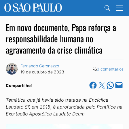
Em novo documento, Papa reforça a
responsabilidade humana no
agravamento da crise climática
Fernando Geronazzo
0 comentários
19 de outubro de 2023
Share on Facebook
Share on X
Share on Wha
Email this Pa
Compartilhe!
Temática que já havia sido tratada na Encíclica
Laudato Si’, em 2015, é aprofundada pelo Pontífice na
Exortação Apostólica Laudate Deum