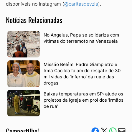
disponíveis no Instagram (
@caritasdevzla
).
Notícias Relacionadas
No Angelus, Papa se solidariza com
vítimas do terremoto na Venezuela
Missão Belém: Padre Giampietro e
Irmã Cacilda falam do resgate de 30
mil vidas do ‘inferno’ da rua e das
drogas
Baixas temperaturas em SP: ajude os
projetos da Igreja em prol dos ‘irmãos
de rua’
Compartilhe!
Compartilhe no Facebook
Compartilhe no Twitter
Compartile via W
Envie via e-mail