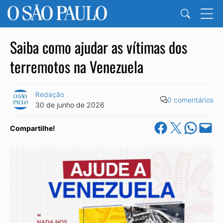
Saiba como ajudar as vítimas dos
terremotos na Venezuela
Redação
0 comentários
30 de junho de 2026
Share on Facebook
Share on X
Share on Wha
Email this Pa
Compartilhe!