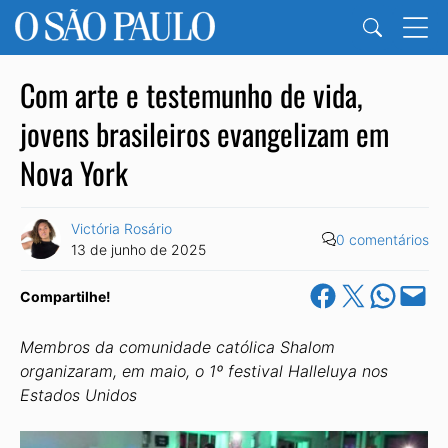
Com arte e testemunho de vida,
jovens brasileiros evangelizam em
Nova York
Victória Rosário
0 comentários
13 de junho de 2025
Share on Facebook
Share on X
Share on Wha
Email this Pa
Compartilhe!
Membros da comunidade católica Shalom
organizaram, em maio, o 1º festival Halleluya nos
Estados Unidos