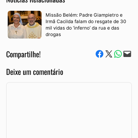
Missão Belém: Padre Giampietro e
Irmã Cacilda falam do resgate de 30
mil vidas do ‘inferno’ da rua e das
drogas
Compartilhe!
Compartilhe no Facebook
Compartilhe no Twitter
Compartile via W
Envie via e-mail
Deixe um comentário
Comentário