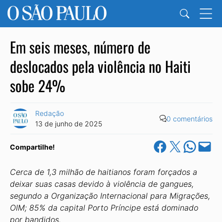
Em seis meses, número de
deslocados pela violência no Haiti
sobe 24%
Redação
0 comentários
13 de junho de 2025
Share on Facebook
Share on X
Share on Wha
Email this Pa
Compartilhe!
Cerca de 1,3 milhão de haitianos foram forçados a
deixar suas casas devido à violência de gangues,
segundo a Organização Internacional para Migrações,
OIM; 85% da capital Porto Príncipe está dominado
por bandidos.