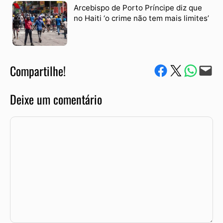
Arcebispo de Porto Príncipe diz que
no Haiti ‘o crime não tem mais limites’
Compartilhe!
Compartilhe no Facebook
Compartilhe no Twitter
Compartile via W
Envie via e-mail
Deixe um comentário
Comentário