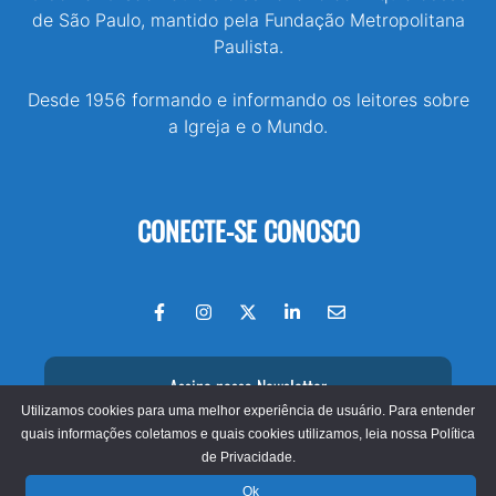
de São Paulo, mantido pela Fundação Metropolitana
Paulista.
Desde 1956 formando e informando os leitores sobre
a Igreja e o Mundo.
CONECTE-SE CONOSCO
Assine nossa Newsletter
Utilizamos cookies para uma melhor experiência de usuário. Para entender
quais informações coletamos e quais cookies utilizamos, leia nossa
Política
de Privacidade.
© 2026 - Jornal O São Paulo
Ok
Fundação Metropolitana Paulista