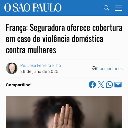
França: Seguradora oferece cobertura
em caso de violência doméstica
contra mulheres
Pe. José Ferreira Filho
0 comentários
26 de julho de 2025
Share on Facebook
Share on X
Share on Wha
Email this Pa
Compartilhe!