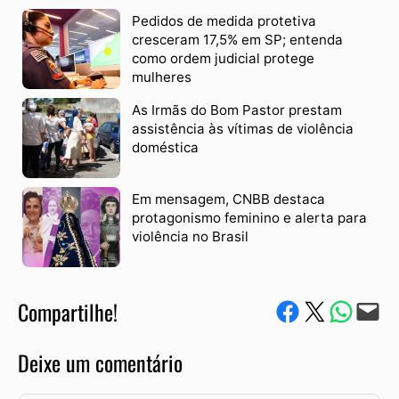
Pedidos de medida protetiva
cresceram 17,5% em SP; entenda
como ordem judicial protege
mulheres
As Irmãs do Bom Pastor prestam
assistência às vítimas de violência
doméstica
Em mensagem, CNBB destaca
protagonismo feminino e alerta para
violência no Brasil
Compartilhe!
Compartilhe no Facebook
Compartilhe no Twitter
Compartile via W
Envie via e-mail
Deixe um comentário