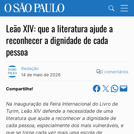
Leão XIV: que a literatura ajude a
reconhecer a dignidade de cada
pessoa
Redação
0 comentários
14 de maio de 2026
Share on Facebook
Share on X
Share on Wha
Email this Pa
Compartilhe!
Na inauguração da Feira Internacional do Livro de
Turim, Leão XIV defende a necessidade de uma
literatura que ajude a reconhecer a dignidade de
cada pessoa, especialmente dos mais vulneráveis, e
que se torne cada vez mais uma escola de