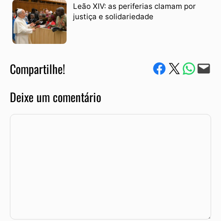
Leão XIV: as periferias clamam por
justiça e solidariedade
Compartilhe!
Compartilhe no Facebook
Compartilhe no Twitter
Compartile via W
Envie via e-mail
Deixe um comentário
Comentário