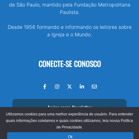
de São Paulo, mantido pela Fundação Metropolitana
Paulista.
Desde 1956 formando e informando os leitores sobre
a Igreja e o Mundo.
CONECTE-SE CONOSCO
Assine nossa Newsletter
Utilizamos cookies para uma melhor experiência de usuário. Para entender
quais informações coletamos e quais cookies utilizamos, leia nossa
Política
de Privacidade.
© 2026 - Jornal O São Paulo
Ok
Fundação Metropolitana Paulista