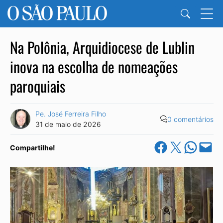
Na Polônia, Arquidiocese de Lublin
inova na escolha de nomeações
paroquiais
Pe. José Ferreira Filho
0 comentários
31 de maio de 2026
Share on Facebook
Share on X
Share on Wha
Email this Pa
Compartilhe!