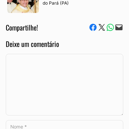
do Pará (PA)
Compartilhe!
Compartilhe no Facebook
Compartilhe no Twitter
Compartile via W
Envie via e-mail
Deixe um comentário
Comentário
Nome