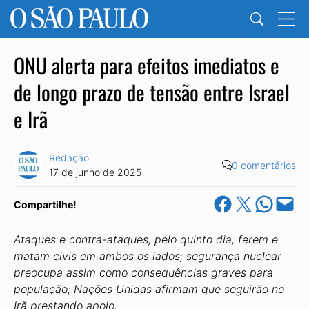
ONU alerta para efeitos imediatos e
de longo prazo de tensão entre Israel
e Irã
Redação
0 comentários
17 de junho de 2025
Share on Facebook
Share on X
Share on Wha
Email this Pa
Compartilhe!
Ataques e contra-ataques, pelo quinto dia, ferem e
matam civis em ambos os lados; segurança nuclear
preocupa assim como consequências graves para
população; Nações Unidas afirmam que seguirão no
Irã prestando apoio.