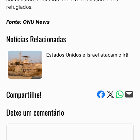
refugiados.
Fonte: ONU News
Notícias Relacionadas
Estados Unidos e Israel atacam o Irã
Compartilhe!
Compartilhe no Facebook
Compartilhe no Twitter
Compartile via W
Envie via e-mail
Deixe um comentário
Comentário