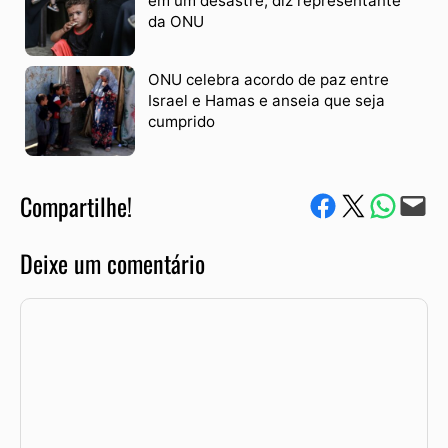
em um desastre, diz representante
da ONU
ONU celebra acordo de paz entre
Israel e Hamas e anseia que seja
cumprido
Compartilhe!
Compartilhe no Facebook
Compartilhe no Twitter
Compartile via W
Envie via e-mail
Deixe um comentário
Comentário