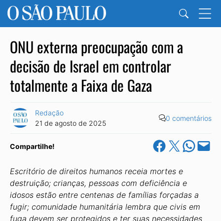
ONU externa preocupação com a
decisão de Israel em controlar
totalmente a Faixa de Gaza
Redação
0 comentários
21 de agosto de 2025
Share on Facebook
Share on X
Share on Wha
Email this Pa
Compartilhe!
Escritório de direitos humanos receia mortes e
destruição; crianças, pessoas com deficiência e
idosos estão entre centenas de famílias forçadas a
fugir; comunidade humanitária lembra que civis em
fuga devem ser protegidos e ter suas necessidades