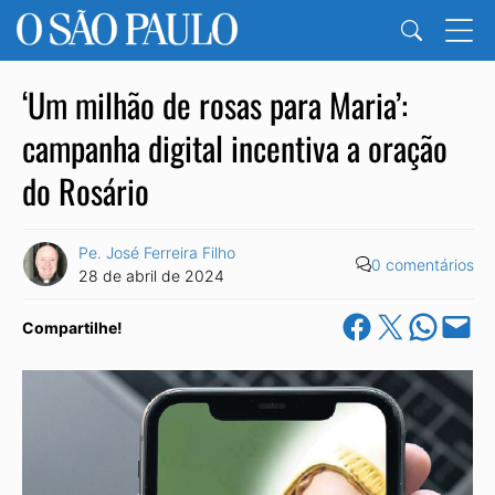
‘Um milhão de rosas para Maria’:
campanha digital incentiva a oração
do Rosário
Pe. José Ferreira Filho
0 comentários
28 de abril de 2024
Share on Facebook
Share on X
Share on Wha
Email this Pa
Compartilhe!