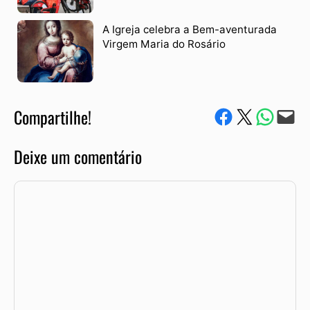
A Igreja celebra a Bem-aventurada
Virgem Maria do Rosário
Compartilhe!
Compartilhe no Facebook
Compartilhe no Twitter
Compartile via W
Envie via e-mail
Deixe um comentário
Comentário