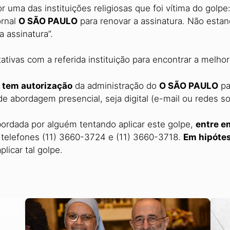
or uma das instituições religiosas que foi vítima do go
ornal
O SÃO PAULO
para renovar a assinatura. Não esta
 assinatura”.
tativas com a referida instituição para encontrar a melho
 tem autorização
da administração do
O SÃO PAULO
pa
de abordagem presencial, seja digital (e-mail ou redes soc
abordada por alguém tentando aplicar este golpe,
entre e
 telefones (11) 3660-3724 e (11) 3660-3718.
Em hipóte
licar tal golpe.