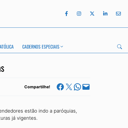
ATÓLICA
CADERNOS ESPECIAIS
as
Share on Facebook
Share on X
Share on WhatsApp
Email this Page
Compartilhe!
vendedores estão indo a paróquias,
uras já vigentes.