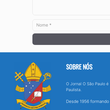
Nome
SOBRE NÓS
O Jornal O São Paulo é
Paulista.
Desde 1956 formando e