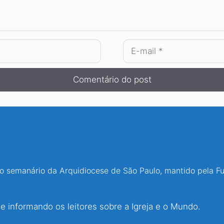
E-
mail
 o semanário da Arquidiocese de São Paulo, mantido pela F
 informando os leitores sobre a Igreja e o Mundo.