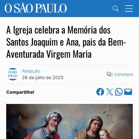
A Igreja celebra a Memória dos
Santos Joaquim e Ana, pais da Bem-
Aventurada Virgem Maria
Redação
1 comment
26 de julho de 2025
Share on Facebook
Share on X
Share on Wha
Email this Pa
Compartilhe!