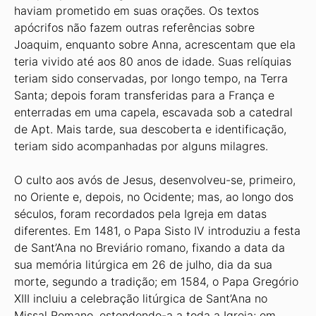
haviam prometido em suas orações. Os textos
apócrifos não fazem outras referências sobre
Joaquim, enquanto sobre Anna, acrescentam que ela
teria vivido até aos 80 anos de idade. Suas relíquias
teriam sido conservadas, por longo tempo, na Terra
Santa; depois foram transferidas para a França e
enterradas em uma capela, escavada sob a catedral
de Apt. Mais tarde, sua descoberta e identificação,
teriam sido acompanhadas por alguns milagres.
O culto aos avós de Jesus, desenvolveu-se, primeiro,
no Oriente e, depois, no Ocidente; mas, ao longo dos
séculos, foram recordados pela Igreja em datas
diferentes. Em 1481, o Papa Sisto IV introduziu a festa
de Sant’Ana no Breviário romano, fixando a data da
sua memória litúrgica em 26 de julho, dia da sua
morte, segundo a tradição; em 1584, o Papa Gregório
XIII incluiu a celebração litúrgica de Sant’Ana no
Missal Romano, estendendo-a a toda a Igreja; em