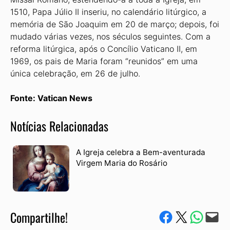
1510, Papa Júlio II inseriu, no calendário litúrgico, a
memória de São Joaquim em 20 de março; depois, foi
mudado várias vezes, nos séculos seguintes. Com a
reforma litúrgica, após o Concílio Vaticano II, em
1969, os pais de Maria foram “reunidos” em uma
única celebração, em 26 de julho.
Fonte: Vatican News
Notícias Relacionadas
A Igreja celebra a Bem-aventurada
Virgem Maria do Rosário
Compartilhe!
Compartilhe no Facebook
Compartilhe no Twitter
Compartile via W
Envie via e-mail