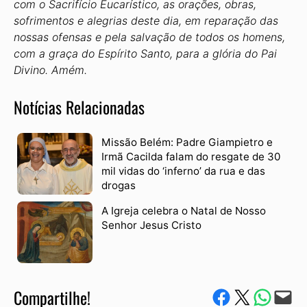
com o Sacrifício Eucarístico, as orações, obras,
sofrimentos e alegrias deste dia, em reparação das
nossas ofensas e pela salvação de todos os homens,
com a graça do Espírito Santo, para a glória do Pai
Divino. Amém.
Notícias Relacionadas
Missão Belém: Padre Giampietro e
Irmã Cacilda falam do resgate de 30
mil vidas do ‘inferno’ da rua e das
drogas
A Igreja celebra o Natal de Nosso
Senhor Jesus Cristo
Compartilhe!
Compartilhe no Facebook
Compartilhe no Twitter
Compartile via W
Envie via e-mail