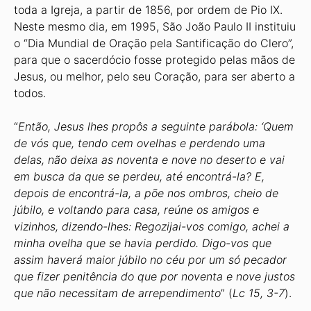
toda a Igreja, a partir de 1856, por ordem de Pio IX.
Neste mesmo dia, em 1995, São João Paulo II instituiu
o “Dia Mundial de Oração pela Santificação do Clero”,
para que o sacerdócio fosse protegido pelas mãos de
Jesus, ou melhor, pelo seu Coração, para ser aberto a
todos.
“
Então, Jesus lhes propôs a seguinte parábola: ‘Quem
de vós que, tendo cem ovelhas e perdendo uma
delas, não deixa as noventa e nove no deserto e vai
em busca da que se perdeu, até encontrá-la? E,
depois de encontrá-la, a põe nos ombros, cheio de
júbilo, e voltando para casa, reúne os amigos e
vizinhos, dizendo-lhes: Regozijai-vos comigo, achei a
minha ovelha que se havia perdido. Digo-vos que
assim haverá maior júbilo no céu por um só pecador
que fizer penitência do que por noventa e nove justos
que não necessitam de arrependimento
” (
Lc 15, 3-7
).