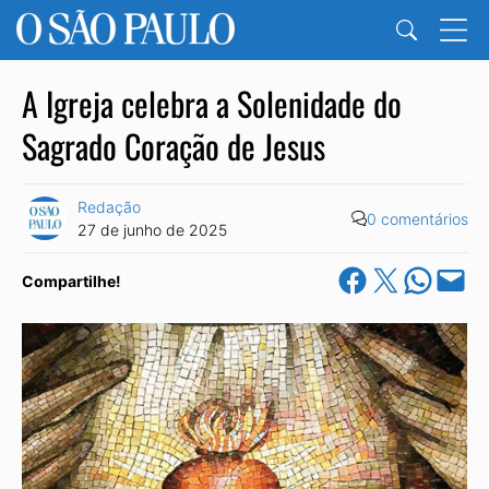
A Igreja celebra a Solenidade do
Sagrado Coração de Jesus
Redação
0 comentários
27 de junho de 2025
Share on Facebook
Share on X
Share on Wha
Email this Pa
Compartilhe!