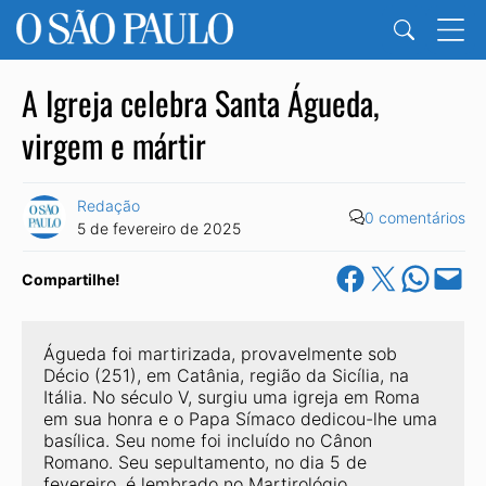
A Igreja celebra Santa Águeda,
virgem e mártir
Redação
0 comentários
5 de fevereiro de 2025
Share on Facebook
Share on X
Share on Wha
Email this Pa
Compartilhe!
Águeda foi martirizada, provavelmente sob 
Décio (251), em Catânia, região da Sicília, na 
Itália. No século V, surgiu uma igreja em Roma 
em sua honra e o Papa Símaco dedicou-lhe uma 
basílica. Seu nome foi incluído no Cânon 
Romano. Seu sepultamento, no dia 5 de 
fevereiro, é lembrado no Martirológio 