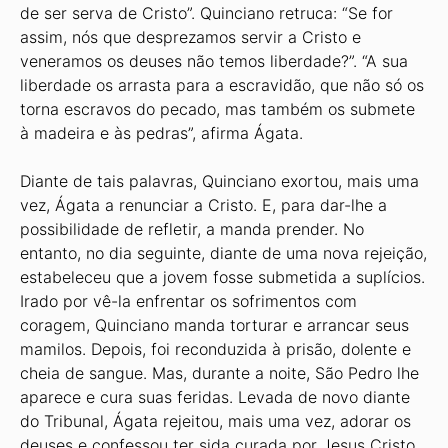
de ser serva de Cristo”. Quinciano retruca: “Se for
assim, nós que desprezamos servir a Cristo e
veneramos os deuses não temos liberdade?”. “A sua
liberdade os arrasta para a escravidão, que não só os
torna escravos do pecado, mas também os submete
à madeira e às pedras”, afirma Ágata.
Diante de tais palavras, Quinciano exortou, mais uma
vez, Ágata a renunciar a Cristo. E, para dar-lhe a
possibilidade de refletir, a manda prender. No
entanto, no dia seguinte, diante de uma nova rejeição,
estabeleceu que a jovem fosse submetida a suplícios.
Irado por vê-la enfrentar os sofrimentos com
coragem, Quinciano manda torturar e arrancar seus
mamilos. Depois, foi reconduzida à prisão, dolente e
cheia de sangue. Mas, durante a noite, São Pedro lhe
aparece e cura suas feridas. Levada de novo diante
do Tribunal, Ágata rejeitou, mais uma vez, adorar os
deuses e confessou ter sida curada por Jesus Cristo.