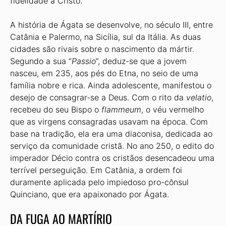
fidelidade a Cristo.
A história de Ágata se desenvolve, no século III, entre
Catânia e Palermo, na Sicília, sul da Itália. As duas
cidades são rivais sobre o nascimento da mártir.
Segundo a sua “
Passio
”, deduz-se que a jovem
nasceu, em 235, aos pés do Etna, no seio de uma
família nobre e rica. Ainda adolescente, manifestou o
desejo de consagrar-se a Deus. Com o rito da
velatio
,
recebeu do seu Bispo o
flammeum
, o véu vermelho
que as virgens consagradas usavam na época. Com
base na tradição, ela era uma diaconisa, dedicada ao
serviço da comunidade cristã. No ano 250, o edito do
imperador Décio contra os cristãos desencadeou uma
terrível perseguição. Em Catânia, a ordem foi
duramente aplicada pelo impiedoso pro-cônsul
Quinciano, que era apaixonado por Ágata.
DA FUGA AO MARTÍRIO