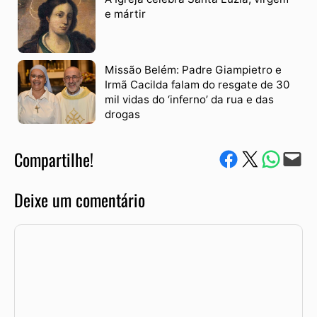
e mártir
Missão Belém: Padre Giampietro e
Irmã Cacilda falam do resgate de 30
mil vidas do ‘inferno’ da rua e das
drogas
Compartilhe!
Compartilhe no Facebook
Compartilhe no Twitter
Compartile via W
Envie via e-mail
Deixe um comentário
Comentário