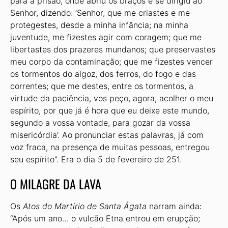
para a prisão, onde abriu os braços e se dirigiu ao
Senhor, dizendo: ‘Senhor, que me criastes e me
protegestes, desde a minha infância; na minha
juventude, me fizestes agir com coragem; que me
libertastes dos prazeres mundanos; que preservastes
meu corpo da contaminação; que me fizestes vencer
os tormentos do algoz, dos ferros, do fogo e das
correntes; que me destes, entre os tormentos, a
virtude da paciência, vos peço, agora, acolher o meu
espírito, por que já é hora que eu deixe este mundo,
segundo a vossa vontade, para gozar da vossa
misericórdia’. Ao pronunciar estas palavras, já com
voz fraca, na presença de muitas pessoas, entregou
seu espírito”. Era o dia 5 de fevereiro de 251.
O MILAGRE DA LAVA
Os
Atos do Martírio de Santa Ágata
narram ainda:
“Após um ano… o vulcão Etna entrou em erupção;