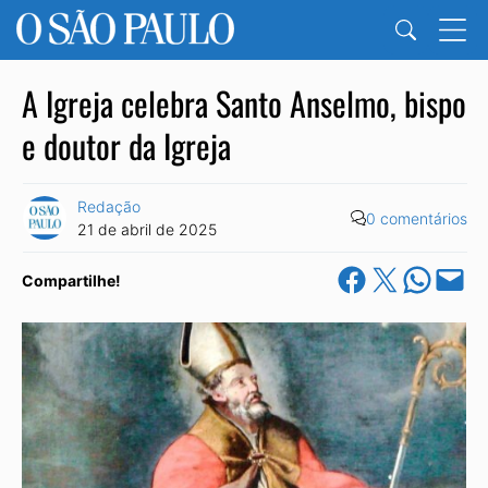
A Igreja celebra Santo Anselmo, bispo
e doutor da Igreja
Redação
0 comentários
21 de abril de 2025
Share on Facebook
Share on X
Share on Wha
Email this Pa
Compartilhe!