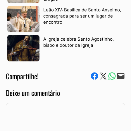
Leão XIV: Basílica de Santo Anselmo,
consagrada para ser um lugar de
encontro
A Igreja celebra Santo Agostinho,
bispo e doutor da Igreja
Compartilhe!
Compartilhe no Facebook
Compartilhe no Twitter
Compartile via W
Envie via e-mail
Deixe um comentário
Comentário