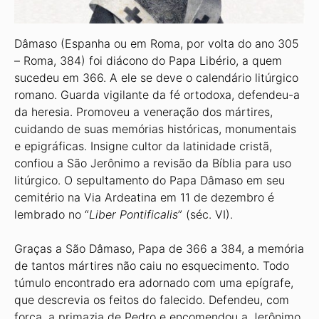
Dâmaso (Espanha ou em Roma, por volta do ano 305
– Roma, 384) foi diácono do Papa Libério, a quem
sucedeu em 366. A ele se deve o calendário litúrgico
romano. Guarda vigilante da fé ortodoxa, defendeu-a
da heresia. Promoveu a veneração dos mártires,
cuidando de suas memórias históricas, monumentais
e epigráficas. Insigne cultor da latinidade cristã,
confiou a São Jerônimo a revisão da Bíblia para uso
litúrgico. O sepultamento do Papa Dâmaso em seu
cemitério na Via Ardeatina em 11 de dezembro é
lembrado no “
Liber Pontificalis
” (séc. VI).
Graças a São Dâmaso, Papa de 366 a 384, a memória
de tantos mártires não caiu no esquecimento. Todo
túmulo encontrado era adornado com uma epígrafe,
que descrevia os feitos do falecido. Defendeu, com
força, a primazia de Pedro e encomendou a Jerônimo