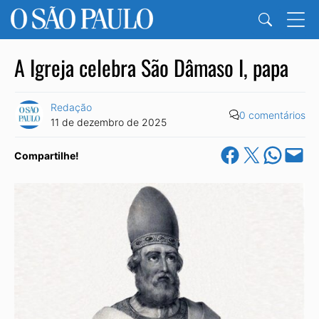
A Igreja celebra São Dâmaso I, papa
Redação
0 comentários
11 de dezembro de 2025
Share on Facebook
Share on X
Share on Wha
Email this Pa
Compartilhe!