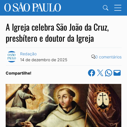
A Igreja celebra São João da Cruz,
presbítero e doutor da Igreja
Redação
0 comentários
14 de dezembro de 2025
Share on Facebook
Share on X
Share on Wha
Email this Pa
Compartilhe!