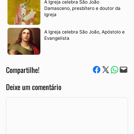
A Igreja celebra São João
Damasceno, presbítero e doutor da
Igreja
A Igreja celebra São João, Apóstolo e
Evangelista
Compartilhe!
Compartilhe no Facebook
Compartilhe no Twitter
Compartile via W
Envie via e-mail
Deixe um comentário
Comentário