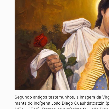
Segundo antigos testemunhos, a imagem da Vir
manta do indígena João Diego Cuauhtlatoatzin (p