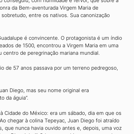
o conseguiu, com humildade e fervor, que sobre a
honra da Bem-aventurada Virgem Maria de
 sobretudo, entre os nativos. Sua canonização
uadalupe é convincente. O protagonista é um índio
eados de 1500, encontrou a Virgem Maria em uma
nou centro de peregrinação mariana mundial.
io de 57 anos passava por um terreno pedregoso,
uan Diego, mas seu nome original era
to da águia”.
a à Cidade do México: era um sábado, dia em que os
o chegar à colina Tepeyac, Juan Diego foi atraído
s, que nunca havia ouvido antes e, depois, uma voz