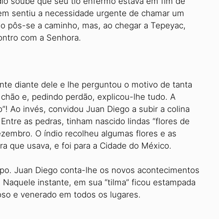
dio soube que seu tio enfermo estava em fim de
mem sentiu a necessidade urgente de chamar um
go pôs-se a caminho, mas, ao chegar a Tepeyac,
ontro com a Senhora.
nte diante dele e lhe perguntou o motivo de tanta
hão e, pedindo perdão, explicou-lhe tudo. A
”! Ao invés, convidou Juan Diego a subir a colina
 Entre as pedras, tinham nascido lindas “flores de
zembro. O índio recolheu algumas flores e as
ra que usava, e foi para a Cidade do México.
ispo. Juan Diego conta-lhe os novos acontecimentos
. Naquele instante, em sua “tilma” ficou estampada
oso e venerado em todos os lugares.