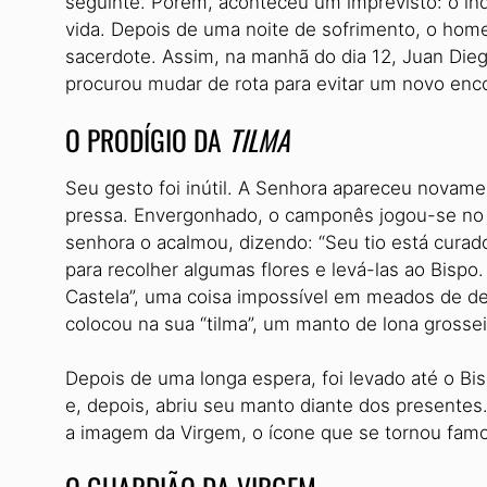
seguinte. Porém, aconteceu um imprevisto: o ín
vida. Depois de uma noite de sofrimento, o ho
sacerdote. Assim, na manhã do dia 12, Juan Die
procurou mudar de rota para evitar um novo enc
O PRODÍGIO DA
TILMA
Seu gesto foi inútil. A Senhora apareceu novame
pressa. Envergonhado, o camponês jogou-se no c
senhora o acalmou, dizendo: “Seu tio está curado
para recolher algumas flores e levá-las ao Bispo.
Castela”, uma coisa impossível em meados de de
colocou na sua “tilma”, um manto de lona grossei
Depois de uma longa espera, foi levado até o B
e, depois, abriu seu manto diante dos presentes
a imagem da Virgem, o ícone que se tornou fam