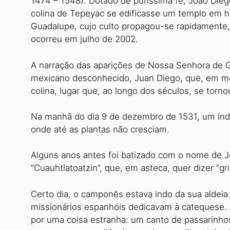
1474 – 1548). Dotado de puríssima fé, João Dieg
colina de Tepeyac se edificasse um templo em 
Guadalupe, cujo culto propagou-se rapidamente,
ocorreu em julho de 2002.
A narração das aparições de Nossa Senhora de G
mexicano desconhecido, Juan Diego, que, em m
colina, lugar que, ao longo dos séculos, se tor
Na manhã do dia 9 de dezembro de 1531, um índ
onde até as plantas não cresciam.
Alguns anos antes foi batizado com o nome de J
“Cuauhtlatoatzin”, que, em asteca, quer dizer “gri
Certo dia, o camponês estava indo da sua aldei
missionários espanhóis dedicavam à catequese. A
por uma coisa estranha: um canto de passarinho