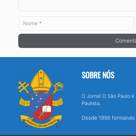
Nome
SOBRE NÓS
O Jornal O São Paulo é
Paulista.
Desde 1956 formando e