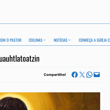
COM O PASTOR
COLUNAS
NOTÍCIAS
CONHEÇA A IGREJA C
uauhtlatoatzin
Share on Facebook
Share on X
Share on Whats
Email this Page
Compartilhe!