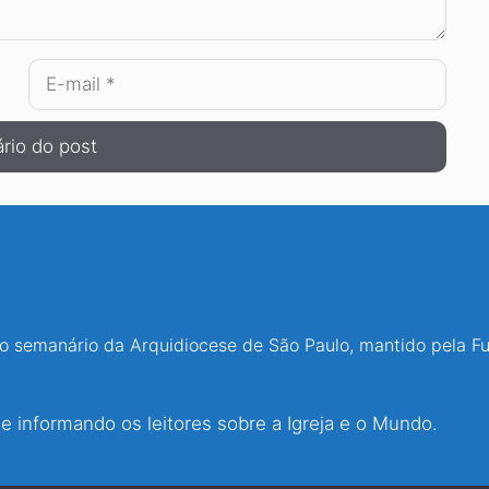
E-
mail
 o semanário da Arquidiocese de São Paulo, mantido pela F
 informando os leitores sobre a Igreja e o Mundo.