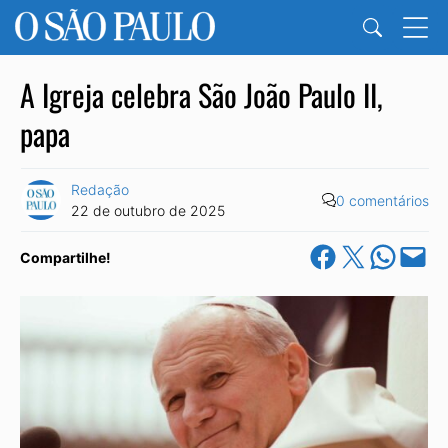
A Igreja celebra São João Paulo II,
papa
Redação
0 comentários
22 de outubro de 2025
Share on Facebook
Share on X
Share on Wha
Email this Pa
Compartilhe!