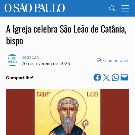
A Igreja celebra São Leão de Catânia,
bispo
Redação
0 comentários
20 de fevereiro de 2025
Share on Facebook
Share on X
Share on Wha
Email this Pa
Compartilhe!