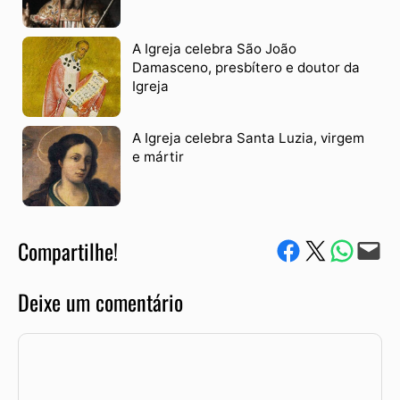
A Igreja celebra São João
Damasceno, presbítero e doutor da
Igreja
A Igreja celebra Santa Luzia, virgem
e mártir
Compartilhe!
Compartilhe no Facebook
Compartilhe no Twitter
Compartile via W
Envie via e-mail
Deixe um comentário
Comentário