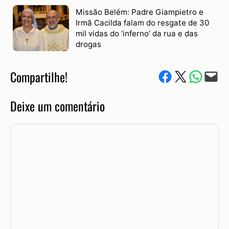
Missão Belém: Padre Giampietro e
Irmã Cacilda falam do resgate de 30
mil vidas do ‘inferno’ da rua e das
drogas
Compartilhe!
Compartilhe no Facebook
Compartilhe no Twitter
Compartile via W
Envie via e-mail
Deixe um comentário
Comentário