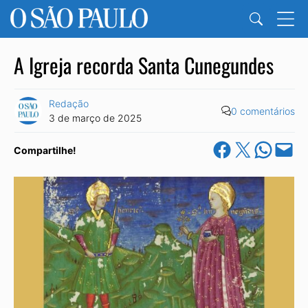
A Igreja recorda Santa Cunegundes
Redação
0 comentários
3 de março de 2025
Share on Facebook
Share on X
Share on Wha
Email this Pa
Compartilhe!