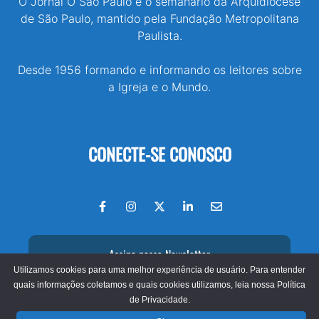
O Jornal O São Paulo é o semanário da Arquidiocese
de São Paulo, mantido pela Fundação Metropolitana
Paulista.
Desde 1956 formando e informando os leitores sobre
a Igreja e o Mundo.
CONECTE-SE CONOSCO
Assine nossa Newsletter
Utilizamos cookies para uma melhor experiência de usuário. Para entender
quais informações coletamos e quais cookies utilizamos, leia nossa
Política
de Privacidade.
© 2026 - Jornal O São Paulo