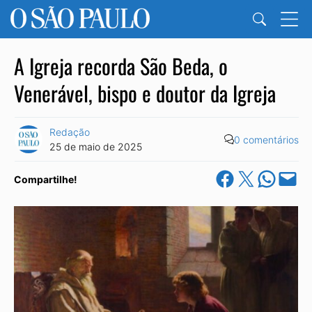
A Igreja recorda São Beda, o
Venerável, bispo e doutor da Igreja
Redação
0 comentários
25 de maio de 2025
Share on Facebook
Share on X
Share on Wha
Email this Pa
Compartilhe!