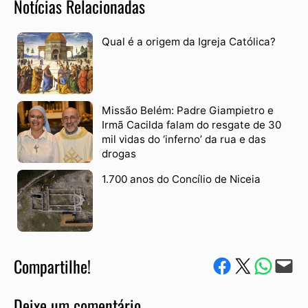
Notícias Relacionadas
Qual é a origem da Igreja Católica?
Missão Belém: Padre Giampietro e
Irmã Cacilda falam do resgate de 30
mil vidas do ‘inferno’ da rua e das
drogas
1.700 anos do Concílio de Niceia
Compartilhe!
Compartilhe no Facebook
Compartilhe no Twitter
Compartile via W
Envie via e-mail
Deixe um comentário