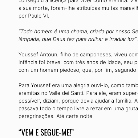
conseguiu a licença para viver como eremita. Vi
a sua morte, foram-lhe atribuídas muitas maravi
por Paulo VI.
“Todo homem é uma chama, criada por nosso Se
lâmpada, que Deus fez para brilhar e irradiar luz”
.
Youssef Antoun, filho de camponeses, viveu com
infância foi breve: com três anos de idade, seu 
com um homem piedoso, que, por fim, segundo o
Para Youssef era uma alegria ouvi-lo, como tamb
eremitas no Valle dei Santi. Para ele, eram supe
possível”, diziam, porque devia ajudar a família
passava todo o tempo livre a rezar em uma gruta
peregrinações. Até certa noite.
“VEM E SEGUE-ME!”