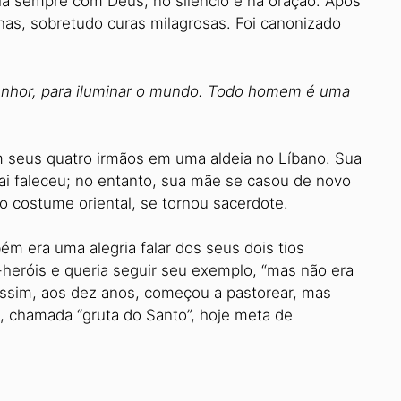
via sempre com Deus, no silêncio e na oração. Após
lhas, sobretudo curas milagrosas. Foi canonizado
nhor, para iluminar o mundo. Todo homem é uma
 seus quatro irmãos em uma aldeia no Líbano. Sua
pai faleceu; no entanto, sua mãe se casou de novo
 costume oriental, se tornou sacerdote.
ém era uma alegria falar dos seus dois tios
r-heróis e queria seguir seu exemplo, “mas não era
. Assim, aos dez anos, começou a pastorear, mas
, chamada “gruta do Santo”, hoje meta de