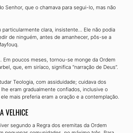
 do Senhor, que o chamava para segui-lo, mas não
particularmente clara, insistente… Ele não podia
pedir de ninguém, antes de amanhecer, pôs-se a
Mayfouq.
nos. Em poucos meses, tornou-se monge da Ordem
el, que, em siríaco, significa “narração de Deus”.
studar Teologia, com assiduidade; cuidava dos
lhe eram gradualmente confiados, inclusive o
 ele mais preferia eram a oração e a contemplação.
A VELHICE
 viver segundo a Regra dos eremitas da Ordem
em pequenas comunidades, no máximo três. Para