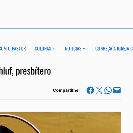
COM O PASTOR
COLUNAS
NOTÍCIAS
CONHEÇA A IGREJA C
luf, presbítero
Share on Facebook
Share on X
Share on Whats
Email this Page
Compartilhe!