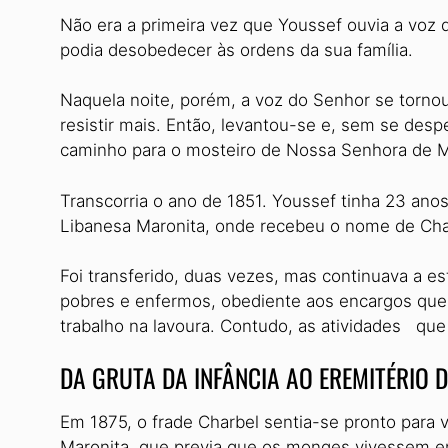
Não era a primeira vez que Youssef ouvia a voz
podia desobedecer às ordens da sua família.
Naquela noite, porém, a voz do Senhor se tornou 
resistir mais. Então, levantou-se e, sem se des
caminho para o mosteiro de Nossa Senhora de 
Transcorria o ano de 1851. Youssef tinha 23 a
Libanesa Maronita, onde recebeu o nome de Charb
Foi transferido, duas vezes, mas continuava a e
pobres e enfermos, obediente aos encargos que 
trabalho na lavoura. Contudo, as atividades que
DA GRUTA DA INFÂNCIA AO EREMITÉRIO D
Em 1875, o frade Charbel sentia-se pronto para
Maronita, que previa que os monges vivessem 