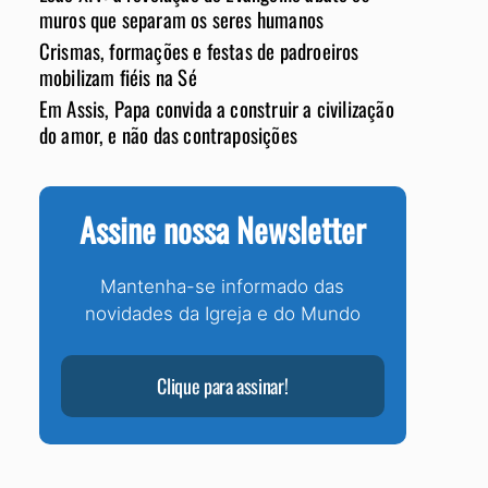
muros que separam os seres humanos
Crismas, formações e festas de padroeiros
mobilizam fiéis na Sé
Em Assis, Papa convida a construir a civilização
do amor, e não das contraposições
Assine nossa Newsletter
Mantenha-se informado das
novidades da Igreja e do Mundo
Clique para assinar!