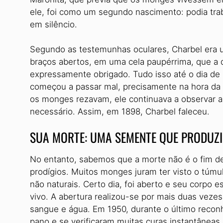
ele, foi como um segundo nascimento: podia traba
em silêncio.
Segundo as testemunhas oculares, Charbel era 
braços abertos, em uma cela paupérrima, que a 
expressamente obrigado. Tudo isso até o dia de 
começou a passar mal, precisamente na hora da 
os monges rezavam, ele continuava a observar 
necessário. Assim, em 1898, Charbel faleceu.
SUA MORTE: UMA SEMENTE QUE PRODUZ
No entanto, sabemos que a morte não é o fim d
prodígios. Muitos monges juram ter visto o túmul
não naturais. Certo dia, foi aberto e seu corpo 
vivo. A abertura realizou-se por mais duas vez
sangue e água. Em 1950, durante o último rec
pano e se verificaram muitas curas instantâneas