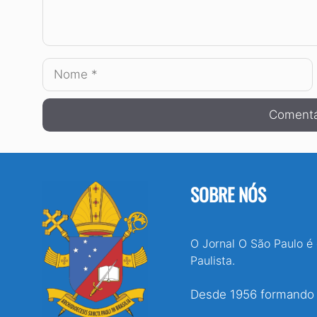
Nome
SOBRE NÓS
O Jornal O São Paulo é
Paulista.
Desde 1956 formando e