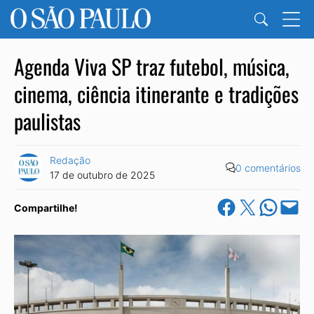
Agenda Viva SP traz futebol, música,
cinema, ciência itinerante e tradições
paulistas
Redação
0 comentários
17 de outubro de 2025
Share on Facebook
Share on X
Share on Wha
Email this Pa
Compartilhe!