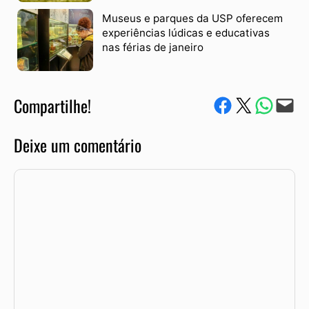
Museus e parques da USP oferecem
experiências lúdicas e educativas
nas férias de janeiro
Compartilhe!
Compartilhe no Facebook
Compartilhe no Twitter
Compartile via W
Envie via e-mail
Deixe um comentário
Comentário