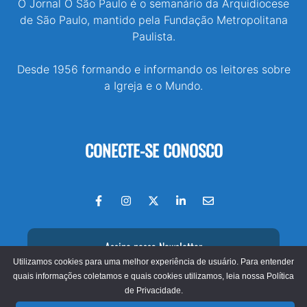
O Jornal O São Paulo é o semanário da Arquidiocese
de São Paulo, mantido pela Fundação Metropolitana
Paulista.
Desde 1956 formando e informando os leitores sobre
a Igreja e o Mundo.
CONECTE-SE CONOSCO
Assine nossa Newsletter
Utilizamos cookies para uma melhor experiência de usuário. Para entender
quais informações coletamos e quais cookies utilizamos, leia nossa
Política
de Privacidade.
© 2026 - Jornal O São Paulo