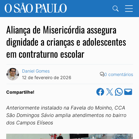
Aliança de Misericórdia assegura
dignidade a crianças e adolescentes
em contraturno escolar
Daniel Gomes
0 comentários
12 de fevereiro de 2026
Share on Facebook
Share on X
Share on Wha
Email this Pa
Compartilhe!
Anteriormente instalado na Favela do Moinho, CCA
São Domingos Sávio amplia atendimentos no bairro
dos Campos Elíseos