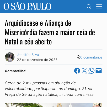
Arquidiocese e Aliança de
Misericórdia fazem a maior ceia de
Natal a céu aberto
Jenniffer Silva
0 comentários
22 de dezembro de 2025
Share on Facebook
Share on X
Share on Wha
Email this Pa
Compartilhe!
Cerca de 2 mil pessoas em situação de
vulnerabilidade, participaram no domingo, 21, na
Praça da Sé da ação natalina, iniciada com missa