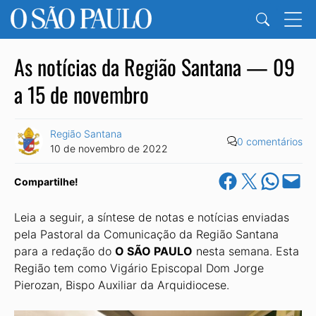
As notícias da Região Santana — 09
a 15 de novembro
Região Santana
0 comentários
10 de novembro de 2022
Share on Facebook
Share on X
Share on Wha
Email this Pa
Compartilhe!
Leia a seguir, a síntese de notas e notícias enviadas
pela Pastoral da Comunicação da Região Santana
para a redação do
O SÃO PAULO
nesta semana. Esta
Região tem como Vigário Episcopal Dom Jorge
Pierozan, Bispo Auxiliar da Arquidiocese.