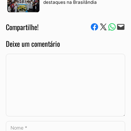
destaques na Brasilândia
Compartilhe!
Compartilhe no Facebook
Compartilhe no Twitter
Compartile via W
Envie via e-mail
Deixe um comentário
Comentário
Nome