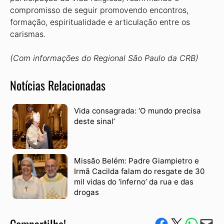
compromisso de seguir promovendo encontros,
formação, espiritualidade e articulação entre os
carismas.
(Com informações do Regional São Paulo da CRB)
Notícias Relacionadas
Vida consagrada: ‘O mundo precisa
deste sinal’
Missão Belém: Padre Giampietro e
Irmã Cacilda falam do resgate de 30
mil vidas do ‘inferno’ da rua e das
drogas
Compartilhe no Facebook
Compartilhe no Twitter
Compartile via W
Envie via e-mail