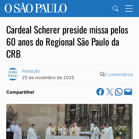
Cardeal Scherer preside missa pelos
60 anos do Regional São Paulo da
CRB
Redação
0 comentários
25 de novembro de 2025
Share on Facebook
Share on X
Share on Wha
Email this Pa
Compartilhe!