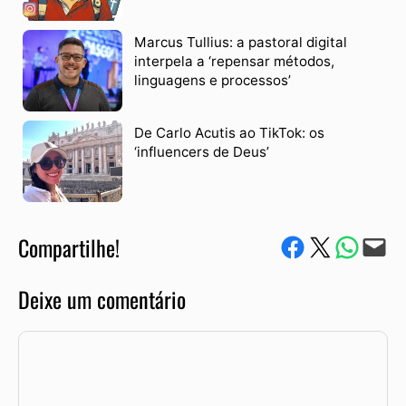
Marcus Tullius: a pastoral digital
interpela a ‘repensar métodos,
linguagens e processos’
De Carlo Acutis ao TikTok: os
‘influencers de Deus’
Compartilhe!
Compartilhe no Facebook
Compartilhe no Twitter
Compartile via W
Envie via e-mail
Deixe um comentário
Comentário