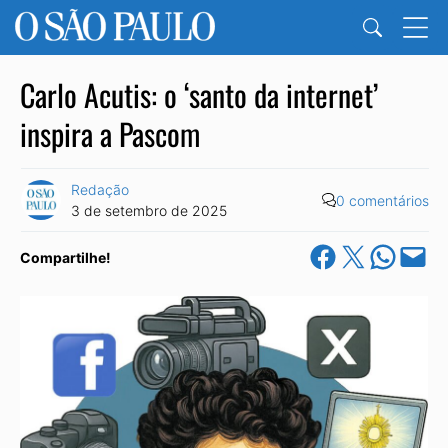
Carlo Acutis: o ‘santo da internet’
inspira a Pascom
Redação
0 comentários
3 de setembro de 2025
Share on Facebook
Share on X
Share on Wha
Email this Pa
Compartilhe!