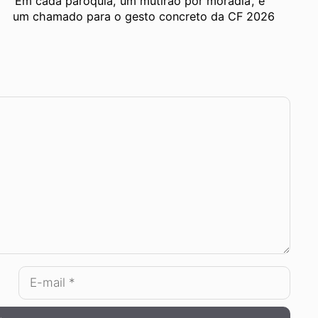
‘Em cada paróquia, um mutirão por moradia’, é
um chamado para o gesto concreto da CF 2026
E-
mail