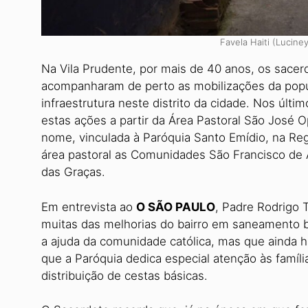
Favela Haiti (Lucin
Na Vila Prudente, por mais de 40 anos, os sacer
acompanharam de perto as mobilizações da popu
infraestrutura neste dis­trito da cidade. Nos úl
estas ações a partir da Área Pastoral São José
nome, vinculada à Paróquia San­to Emídio, na R
área pastoral as Comunidades São Francisco de 
das Graças.
Em entrevista ao
O SÃO PAULO
, Padre Rodrigo
muitas das melhorias do bairro em saneamento b
a ajuda da comunidade católica, mas que ainda h
que a Paróquia dedica especial atenção às famíl
distribuição de cestas básicas.