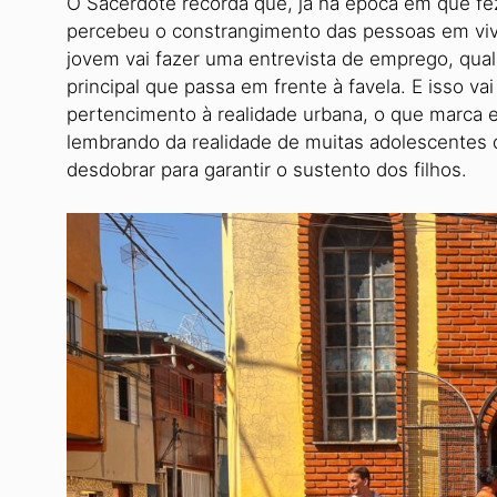
O Sacerdote recorda que, já na épo­ca em que fez
percebeu o cons­trangimento das pessoas em viv
jovem vai fazer uma entrevista de emprego, qua
principal que passa em frente à favela. E isso v
pertenci­mento à realidade urbana, o que marca 
lembrando da realidade de muitas adolescentes
desdobrar para garan­tir o sustento dos filhos.