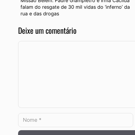
Missão Belém: Padre Giampietro e Irmã Cacilda
falam do resgate de 30 mil vidas do ‘inferno’ da
rua e das drogas
Deixe um comentário
Comentário
Nome