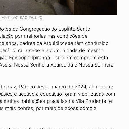
ey Martins/O SÃO PAULO)
dotes da Congregação do Espírito Santo
lação por melhorias nas condições de
timos anos, padres da Arquidiocese têm conduzido
 Operário, cuja sede é a comunidade de mesmo
egião Episcopal Ipiranga. Também compõem esta
Assis, Nossa Senhora Aparecida e Nossa Se­nhora
 Thomaz, Pároco desde março de 2024, afirma que
ási­co e acesso à educação foram viabilizadas com
á muitas habitações precárias na Vila Prudente, e
ias mais pobres, por meio de ações como a