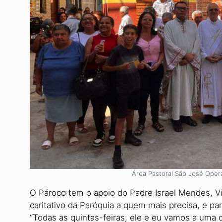
Área Pastoral São José Oper
O Pároco tem o apoio do Padre Israel Mendes, Vi
caritativo da Paróquia a quem mais precisa, e pa
“Todas as quintas-feiras, ele e eu vamos a uma