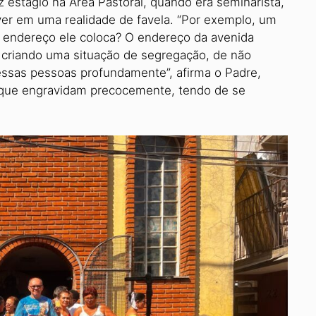
 estágio na Área Pastoral, quando era seminarista,
er em uma realidade de favela. “Por exemplo, um
l endereço ele coloca? O endereço da avenida
ai criando uma situação de segregação, de não
essas pessoas profundamente”, afirma o Padre,
 que engravidam precoce­mente, tendo de se