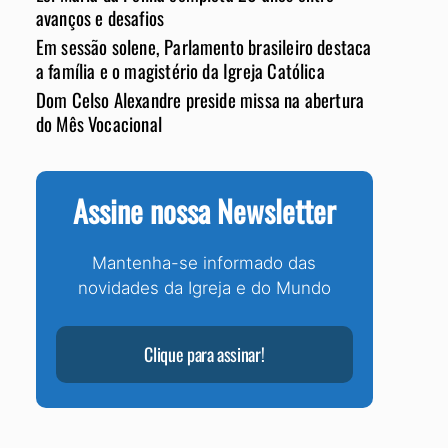
avanços e desafios
Em sessão solene, Parlamento brasileiro destaca
a família e o magistério da Igreja Católica
Dom Celso Alexandre preside missa na abertura
do Mês Vocacional
Assine nossa Newsletter
Mantenha-se informado das
novidades da Igreja e do Mundo
Clique para assinar!