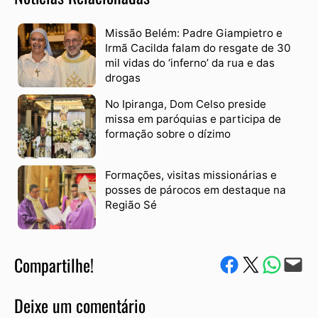
Missão Belém: Padre Giampietro e
Irmã Cacilda falam do resgate de 30
mil vidas do ‘inferno’ da rua e das
drogas
No Ipiranga, Dom Celso preside
missa em paróquias e participa de
formação sobre o dízimo
Formações, visitas missionárias e
posses de párocos em destaque na
Região Sé
Compartilhe!
Compartilhe no Facebook
Compartilhe no Twitter
Compartile via W
Envie via e-mail
Deixe um comentário