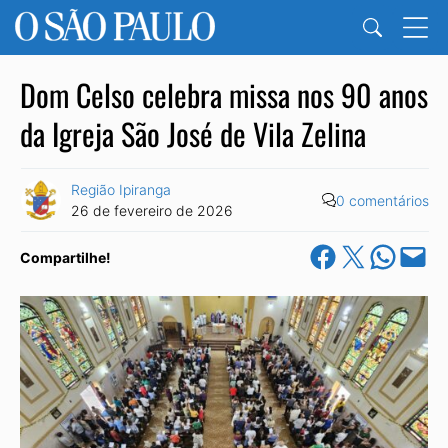
Dom Celso celebra missa nos 90 anos
da Igreja São José de Vila Zelina
Região Ipiranga
0 comentários
26 de fevereiro de 2026
Share on Facebook
Share on X
Share on Wha
Email this Pa
Compartilhe!