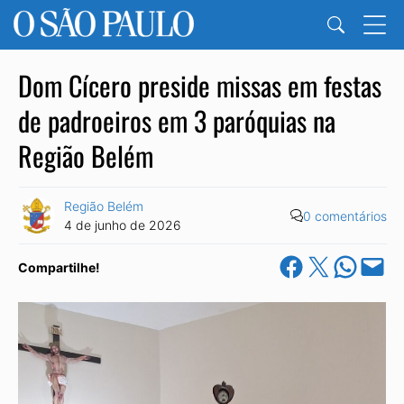
Dom Cícero preside missas em festas
de padroeiros em 3 paróquias na
Região Belém
Região Belém
0 comentários
4 de junho de 2026
Share on Facebook
Share on X
Share on Wha
Email this Pa
Compartilhe!