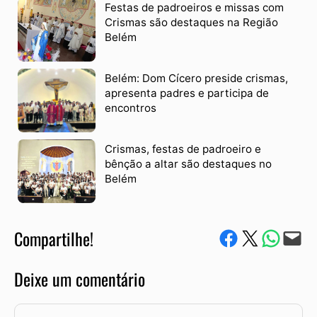
Festas de padroeiros e missas com
Crismas são destaques na Região
Belém
Belém: Dom Cícero preside crismas,
apresenta padres e participa de
encontros
Crismas, festas de padroeiro e
bênção a altar são destaques no
Belém
Compartilhe!
Compartilhe no Facebook
Compartilhe no Twitter
Compartile via W
Envie via e-mail
Deixe um comentário
Comentário