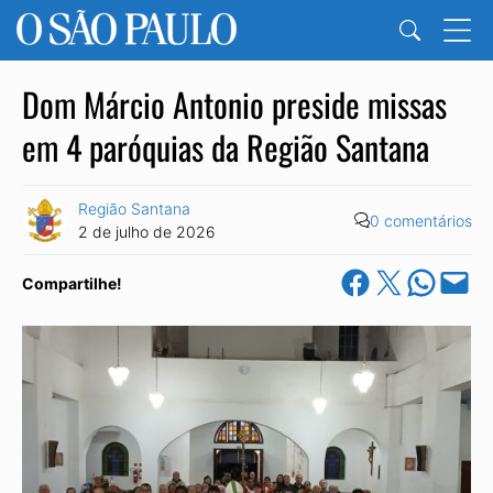
Dom Márcio Antonio preside missas
em 4 paróquias da Região Santana
Região Santana
0 comentários
2 de julho de 2026
Share on Facebook
Share on X
Share on Wha
Email this Pa
Compartilhe!