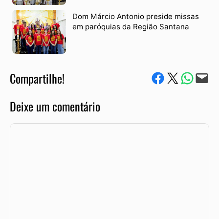
Dom Márcio Antonio preside missas
em paróquias da Região Santana
Compartilhe!
Compartilhe no Facebook
Compartilhe no Twitter
Compartile via W
Envie via e-mail
Deixe um comentário
Comentário