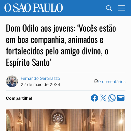
Dom Odilo aos jovens: ‘Vocês estão
em boa companhia, animados e
fortalecidos pelo amigo divino, o
Espírito Santo’
Fernando Geronazzo
0 comentários
22 de maio de 2024
Share on Facebook
Share on X
Share on Wha
Email this Pa
Compartilhe!