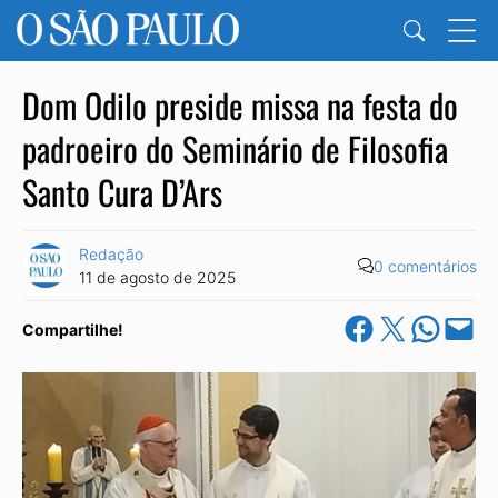
Dom Odilo preside missa na festa do
padroeiro do Seminário de Filosofia
Santo Cura D’Ars
Redação
0 comentários
11 de agosto de 2025
Share on Facebook
Share on X
Share on Wha
Email this Pa
Compartilhe!