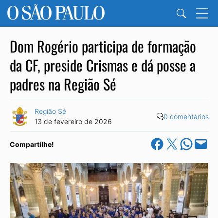
Dom Rogério participa de formação
da CF, preside Crismas e dá posse a
padres na Região Sé
Região Sé
0 comentários
13 de fevereiro de 2026
Share on Facebook
Share on X
Share on Wha
Email this Pa
Compartilhe!