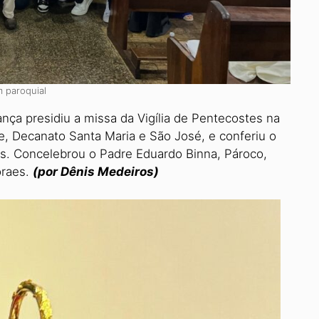
 paroquial
ça presidiu a missa da Vigília de Pente­costes na
te, Decanato Santa Maria e São José, e conferiu o
s. Concelebrou o Padre Eduardo Binna, Pároco,
oraes.
(por Dênis Medeiros)