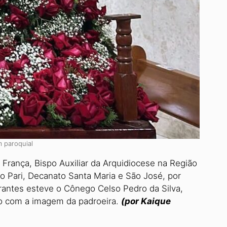
 paroquial
 França, Bispo Auxiliar da Ar­quidiocese na Região
no Pari, Decanato Santa Maria e São José, por
rantes esteve o Cônego Cel­so Pedro da Silva,
ão com a imagem da padroeira.
(por Kaique