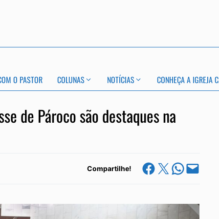
COM O PASTOR
COLUNAS
NOTÍCIAS
CONHEÇA A IGREJA C
osse de Pároco são destaques na
Share on Facebook
Share on X
Share on Whats
Email this Page
Compartilhe!