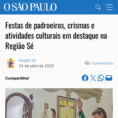
Festas de padroeiros, crismas e
atividades culturais em destaque na
Região Sé
Região Sé
0 comentários
24 de julho de 2025
Share on Facebook
Share on X
Share on Wha
Email this Pa
Compartilhe!