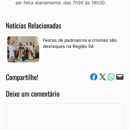
ser feita diariamente, das 7h30 às 18h30.
Notícias Relacionadas
Festas de padroeiros e crismas são
destaques na Região Sé
Compartilhe!
Compartilhe no Facebook
Compartilhe no Twitter
Compartile via W
Envie via e-mail
Deixe um comentário
Comentário