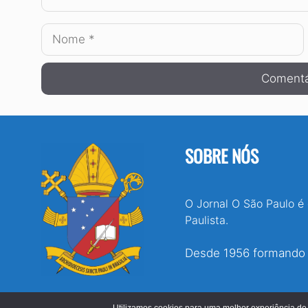
Nome
SOBRE NÓS
O Jornal O São Paulo é
Paulista.
Desde 1956 formando e