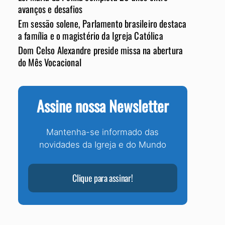
avanços e desafios
Em sessão solene, Parlamento brasileiro destaca
a família e o magistério da Igreja Católica
Dom Celso Alexandre preside missa na abertura
do Mês Vocacional
Assine nossa Newsletter
Mantenha-se informado das
novidades da Igreja e do Mundo
Clique para assinar!