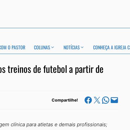
COM O PASTOR
COLUNAS
NOTÍCIAS
CONHEÇA A IGREJA C
s treinos de futebol a partir de
Share on Facebook
Share on X
Share on Whats
Email this Page
Compartilhe!
m clínica para atletas e demais profissionais;