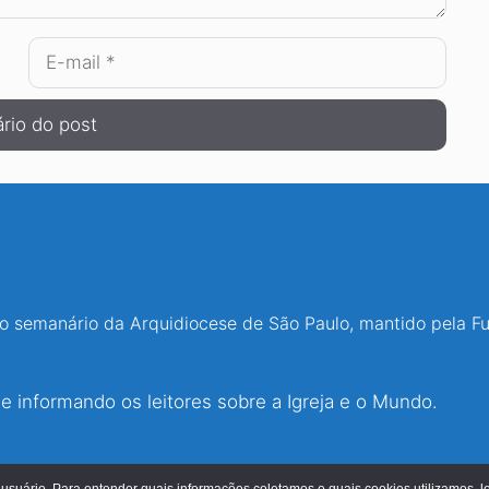
E-
mail
 o semanário da Arquidiocese de São Paulo, mantido pela F
 informando os leitores sobre a Igreja e o Mundo.
© 2026 - Jornal O São Paulo