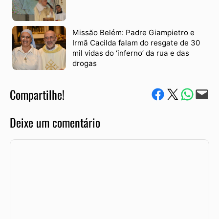
Missão Belém: Padre Giampietro e
Irmã Cacilda falam do resgate de 30
mil vidas do ‘inferno’ da rua e das
drogas
Compartilhe!
Compartilhe no Facebook
Compartilhe no Twitter
Compartile via W
Envie via e-mail
Deixe um comentário
Comentário