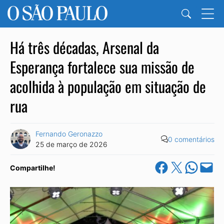
Há três décadas, Arsenal da
Esperança fortalece sua missão de
acolhida à população em situação de
rua
Fernando Geronazzo
0 comentários
25 de março de 2026
Share on Facebook
Share on X
Share on Wha
Email this Pa
Compartilhe!