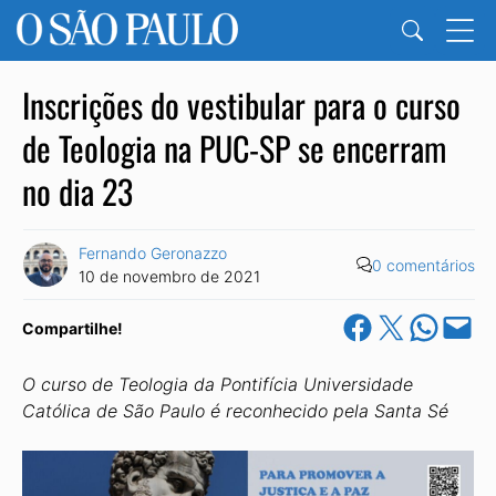
Inscrições do vestibular para o curso
de Teologia na PUC-SP se encerram
no dia 23
Fernando Geronazzo
0 comentários
10 de novembro de 2021
Share on Facebook
Share on X
Share on Wha
Email this Pa
Compartilhe!
O curso de Teologia da Pontifícia Universidade
Católica de São Paulo é reconhecido pela Santa Sé