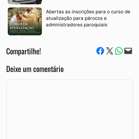
Abertas as inscrições para o curso de
atualização para párocos e
administradores paroquiais
Compartilhe!
Compartilhe no Facebook
Compartilhe no Twitter
Compartile via W
Envie via e-mail
Deixe um comentário
Comentário