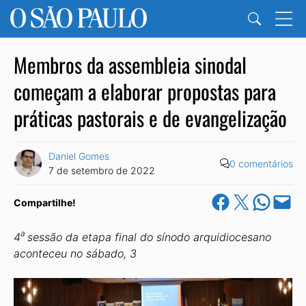
Membros da assembleia sinodal
começam a elaborar propostas para
práticas pastorais e de evangelização
Daniel Gomes
0 comentários
7 de setembro de 2022
Share on Facebook
Share on X
Share on Wha
Email this Pa
Compartilhe!
a
4
sessão da etapa final do sínodo arquidiocesano
aconteceu no sábado, 3