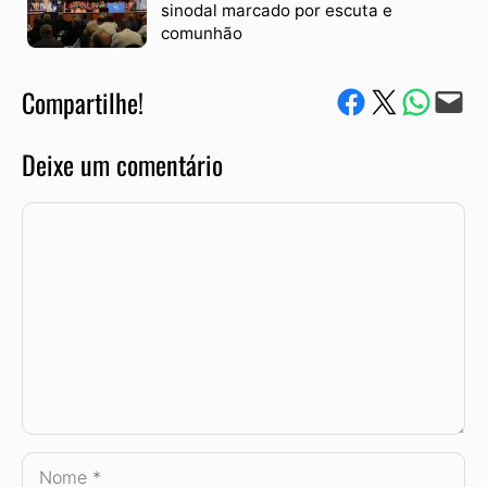
sinodal marcado por escuta e
comunhão
Compartilhe!
Compartilhe no Facebook
Compartilhe no Twitter
Compartile via W
Envie via e-mail
Deixe um comentário
Comentário
Nome