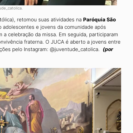
de_catolica.
tólica), retomou suas atividades na
Paróquia São
do adolescentes e jovens da comunidade após
 a ce­lebração da missa. Em seguida, participa­ram
nvivência fraterna. O JUCA é aberto a jovens entre
ações pelo Instagram: @juventude_catolica.
(por