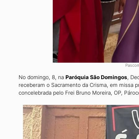
Pascom
No domingo, 8, na
Paróquia São Domin­gos
, De
receberam o Sacramento da Crisma, em missa p
concelebra­da pelo Frei Bruno Moreira, OP, Páro