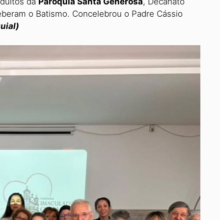
adultos da
Paróquia Santa Generosa
, Decanato
ceberam o Batismo. Concelebrou o Padre Cássio
uial)