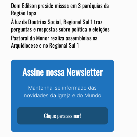
Dom Edilson preside missas em 3 paróquias da
Região Lapa
À luz da Doutrina Social, Regional Sul 1 traz
perguntas e respostas sobre política e eleições
Pastoral do Menor realiza assembleias na
Arquidiocese e no Regional Sul 1
Assine nossa Newsletter
Mantenha-se informado das
novidades da Igreja e do Mundo
Clique para assinar!