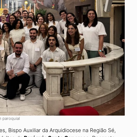
 paroquial
s, Bispo Auxiliar da Arquidiocese na Região Sé,