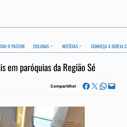
COM O PASTOR
COLUNAS
NOTÍCIAS
CONHEÇA A IGREJA C
éis em paróquias da Região Sé
Share on Facebook
Share on X
Share on Whats
Email this Page
Compartilhe!