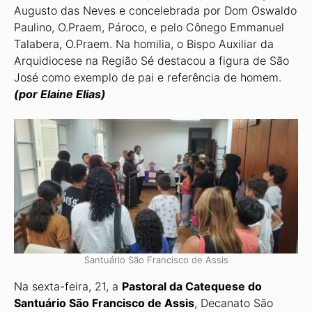
Augusto das Neves e concelebrada por Dom Oswaldo
Paulino, O.Praem, Pá­roco, e pelo Cônego Emmanuel
Talabera, O.Praem. Na ho­milia, o Bispo Auxiliar da
Arquidiocese na Região Sé desta­cou a figura de São
José como exemplo de pai e referência de homem.
(por Elaine Elias)
Santuário São Francisco de Assis
Na sexta-feira, 21, a
Pastoral da Catequese do
Santuário São Francisco de Assis
, Decanato São