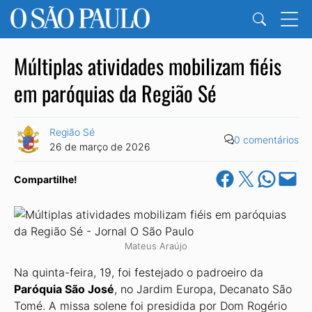
Múltiplas atividades mobilizam fiéis
em paróquias da Região Sé
Região Sé
0 comentários
26 de março de 2026
Share on Facebook
Share on X
Share on Wha
Email this Pa
Compartilhe!
Mateus Araújo
Na quinta-feira, 19, foi festejado o padroeiro da
Paróquia São José
, no Jardim Europa, Decanato São
Tomé. A missa solene foi presidida por Dom Rogério