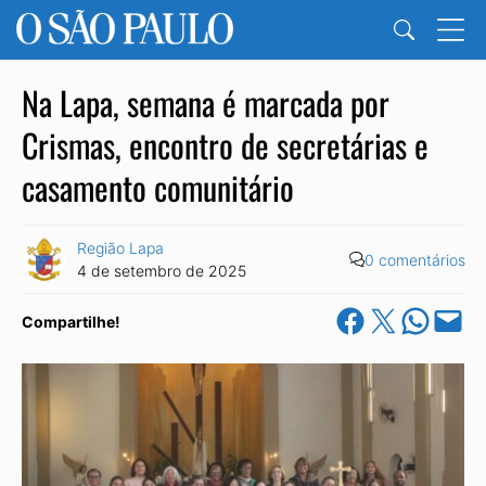
Na Lapa, semana é marcada por
Crismas, encontro de secretárias e
casamento comunitário
Região Lapa
0 comentários
4 de setembro de 2025
Share on Facebook
Share on X
Share on Wha
Email this Pa
Compartilhe!