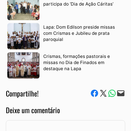
participa do ‘Dia de Ação Cáritas’
Lapa: Dom Edilson preside missas
com Crismas e Jubileu de prata
paroquial
Crismas, formações pastorais e
missas no Dia de Finados em
destaque na Lapa
Compartilhe!
Compartilhe no Facebook
Compartilhe no Twitter
Compartile via W
Envie via e-mail
Deixe um comentário
Comentário