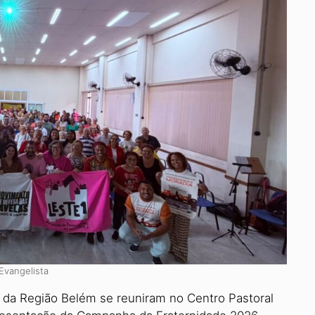
 Evangelista
 da Região Belém se reu­niram no Centro Pastoral