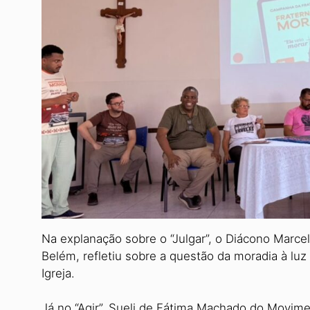
Na explanação sobre o “Julgar”, o Diácono Marce
Belém, refletiu sobre a questão da moradia à luz 
Igreja.
Já no “Agir”, Sueli de Fátima Macha­do do Movim