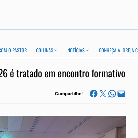
COM O PASTOR
COLUNAS
NOTÍCIAS
CONHEÇA A IGREJA C
6 é tratado em encontro formativo
Share on Facebook
Share on X
Share on Whats
Email this Page
Compartilhe!