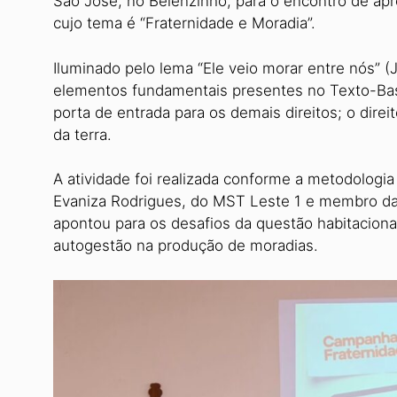
São José, no Belenzinho, para o encontro de apr
cujo tema é “Fraternidade e Moradia”.
Iluminado pelo lema “Ele veio mo­rar entre nós” (
elementos fundamentais presentes no Texto-Ba­s
porta de entrada para os demais direitos; o direi
da terra.
A atividade foi realizada conforme a metodologia 
Evaniza Ro­drigues, do MST Leste 1 e membro da
apontou para os desafios da questão habitaciona
autogestão na produção de moradias.