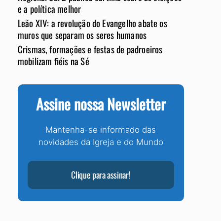
e a política melhor
Leão XIV: a revolução do Evangelho abate os
muros que separam os seres humanos
Crismas, formações e festas de padroeiros
mobilizam fiéis na Sé
Assine nossa Newsletter
Mantenha-se informado das
novidades da Igreja e do Mundo
Clique para assinar!