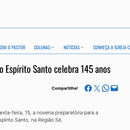
COM O PASTOR
COLUNAS
NOTÍCIAS
CONHEÇA A IGREJA C
o Espírito Santo celebra 145 anos
Share on Facebook
Share on X
Share on Whats
Email this Page
Compartilhe!
exta-feira, 15, a novena preparatória para a
pírito Santo, na Região Sé.